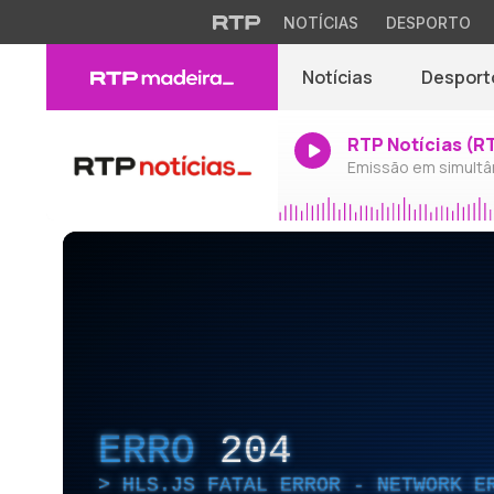
NOTÍCIAS
DESPORTO
Notícias
Desport
RTP Notícias (R
Emissão em simultâ
ERRO
204
HLS.JS FATAL ERROR - NETWORK E