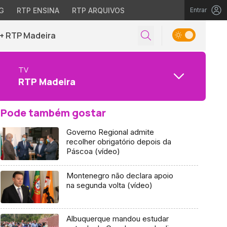
G
RTP ENSINA
RTP ARQUIVOS
Entrar
+ RTP Madeira
TV
RTP Madeira
Pode também gostar
Governo Regional admite
recolher obrigatório depois da
Páscoa (vídeo)
Montenegro não declara apoio
na segunda volta (vídeo)
Albuquerque mandou estudar