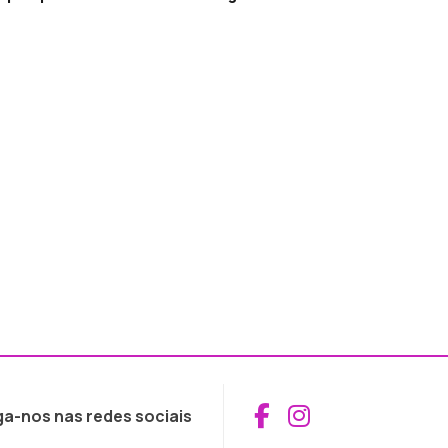
Aceder ao Fac
Aceder ao I
ga-nos nas redes sociais