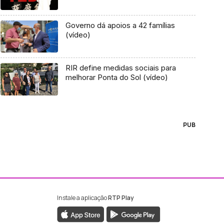
Governo dá apoios a 42 famílias
(vídeo)
RIR define medidas sociais para
melhorar Ponta do Sol (vídeo)
PUB
Instale a aplicação
RTP Play
ebook da RTP Madeira
nstagram da RTP Madeira