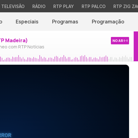
TELEVISÃO
RÁDIO
RTP PLAY
RTP PALCO
RTP ZIG ZA
o
Especiais
Programas
Programação
TP Madeira)
NO AR
neo com RTP Notícias
RROR