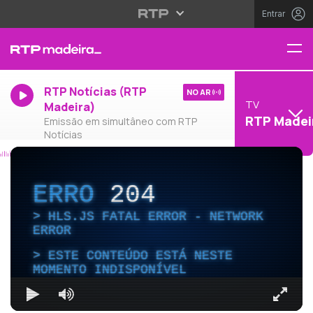
Entrar
RTP Notícias (RTP
NO AR
TV
Madeira)
RTP Madei
Emissão em simultâneo com RTP
Notícias
ERRO
204
HLS.JS FATAL ERROR - NETWORK
ERROR
ESTE CONTEÚDO ESTÁ NESTE
MOMENTO INDISPONÍVEL