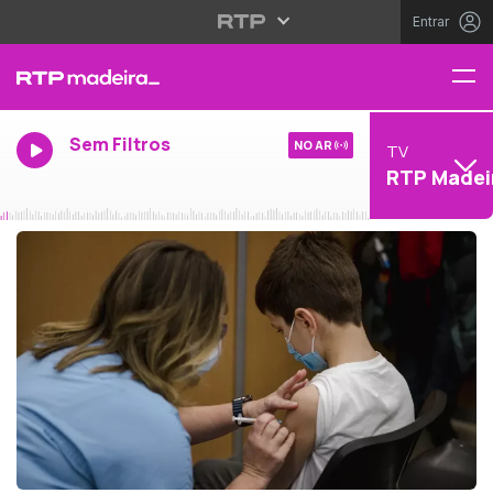
Entrar
Sem Filtros
NO AR
TV
RTP Madei