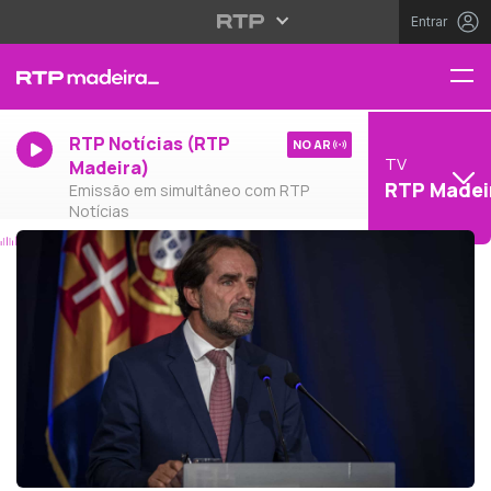
Entrar
RTP Notícias (RTP
NO AR
TV
Madeira)
RTP Madei
Emissão em simultâneo com RTP
Notícias