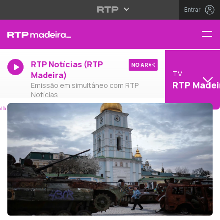
Entrar
RTP Notícias (RTP
NO AR
TV
Madeira)
RTP Madei
Emissão em simultâneo com RTP
Notícias