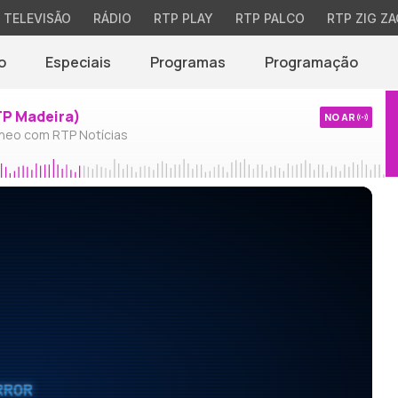
TELEVISÃO
RÁDIO
RTP PLAY
RTP PALCO
RTP ZIG ZA
o
Especiais
Programas
Programação
TP Madeira)
NO AR
neo com RTP Notícias
RROR