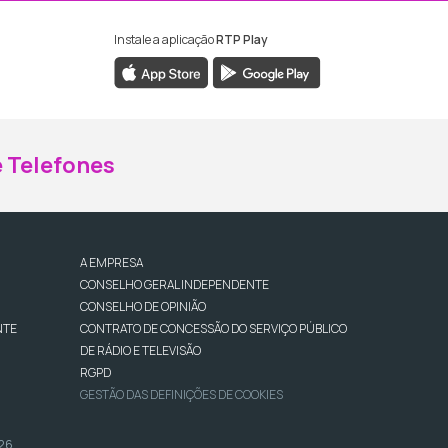
Instale a aplicação
RTP Play
ebook da RTP Madeira
nstagram da RTP Madeira
 Telefones
A EMPRESA
CONSELHO GERAL INDEPENDENTE
CONSELHO DE OPINIÃO
NTE
CONTRATO DE CONCESSÃO DO SERVIÇO PÚBLICO
DE RÁDIO E TELEVISÃO
RGPD
GESTÃO DAS DEFINIÇÕES DE COOKIES
026