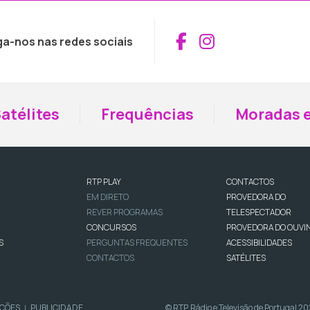
Aceder ao Fac
Aceder ao I
ga-nos nas redes sociais
atélites
Frequências
Moradas e
RTP PLAY
CONTACTOS
EM DIRETO
PROVEDORA DO
REVER PROGRAMAS
TELESPECTADOR
CONCURSOS
PROVEDORA DO OUVI
S
PERGUNTAS FREQUENTES
ACESSIBILIDADES
CONTACTOS
SATÉLITES
IÇÕES
PUBLICIDADE
© RTP, Rádio e Televisão de Portugal 2
|