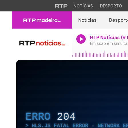
NOTÍCIAS
DESPORTO
Notícias
Desport
RTP Notícias (R
Emissão em simultâ
ERRO
204
HLS.JS FATAL ERROR - NETWORK E