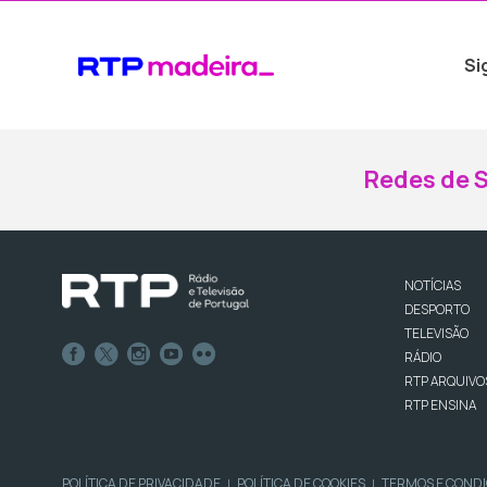
Si
Redes de S
NOTÍCIAS
DESPORTO
TELEVISÃO
RÁDIO
RTP ARQUIVO
RTP ENSINA
POLÍTICA DE PRIVACIDADE
POLÍTICA DE COOKIES
TERMOS E COND
|
|