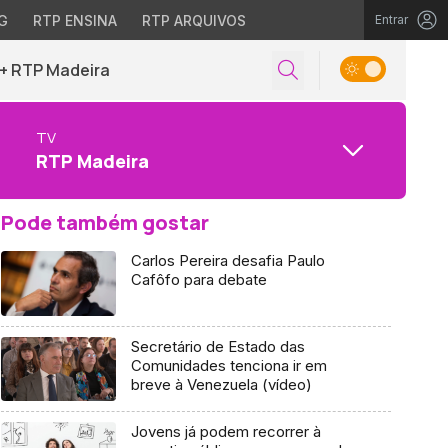
G
RTP ENSINA
RTP ARQUIVOS
Entrar
+ RTP Madeira
TV
RTP Madeira
Pode também gostar
Carlos Pereira desafia Paulo
Cafôfo para debate
Secretário de Estado das
Comunidades tenciona ir em
breve à Venezuela (vídeo)
Jovens já podem recorrer à