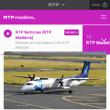
Entrar
RTP Notícias (RTP
NO AR
TV
Madeira)
RTP Madei
Emissão em simultâneo com RTP
Notícias