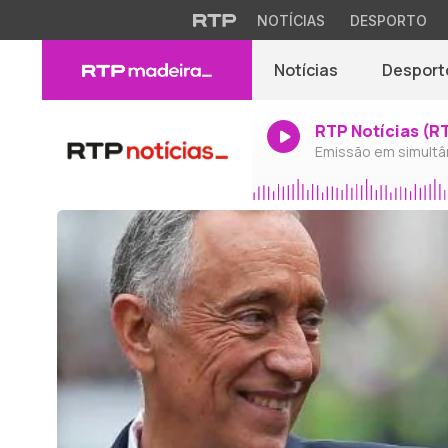
NOTÍCIAS
DESPORTO
Notícias
Desport
RTP Notícias (R
Emissão em simultâ