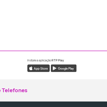
Instale a aplicação
RTP Play
ebook da RTP Madeira
nstagram da RTP Madeira
 Telefones