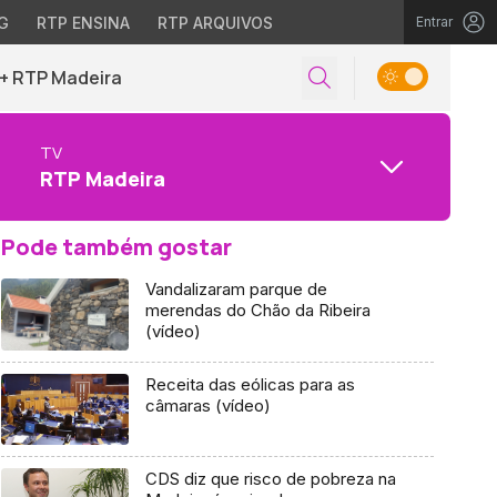
G
RTP ENSINA
RTP ARQUIVOS
Entrar
+ RTP Madeira
TV
RTP Madeira
Pode também gostar
Vandalizaram parque de
merendas do Chão da Ribeira
(vídeo)
Receita das eólicas para as
câmaras (vídeo)
CDS diz que risco de pobreza na