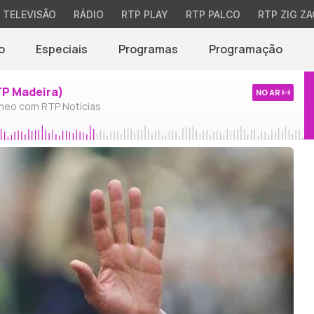
TELEVISÃO
RÁDIO
RTP PLAY
RTP PALCO
RTP ZIG ZA
o
Especiais
Programas
Programação
TP Madeira)
NO AR
neo com RTP Notícias