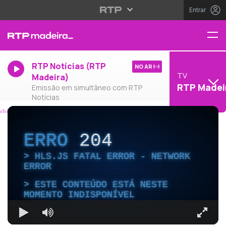
Entrar
RTP Notícias (RTP
NO AR
TV
Madeira)
RTP Madei
Emissão em simultâneo com RTP
Notícias
ERRO
204
HLS.JS FATAL ERROR - NETWORK
ERROR
ESTE CONTEÚDO ESTÁ NESTE
MOMENTO INDISPONÍVEL