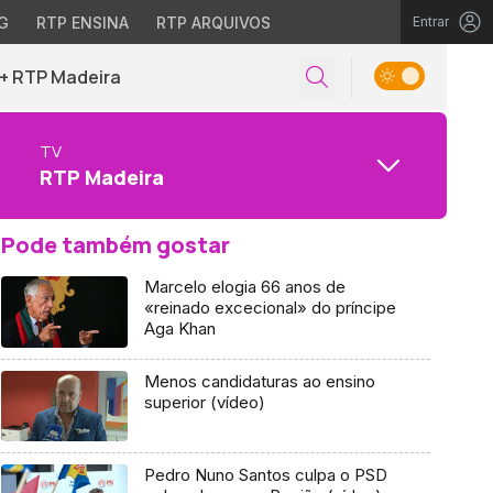
G
RTP ENSINA
RTP ARQUIVOS
Entrar
+ RTP Madeira
TV
RTP Madeira
Pode também gostar
Marcelo elogia 66 anos de
«reinado excecional» do príncipe
Aga Khan
Menos candidaturas ao ensino
superior (vídeo)
Pedro Nuno Santos culpa o PSD