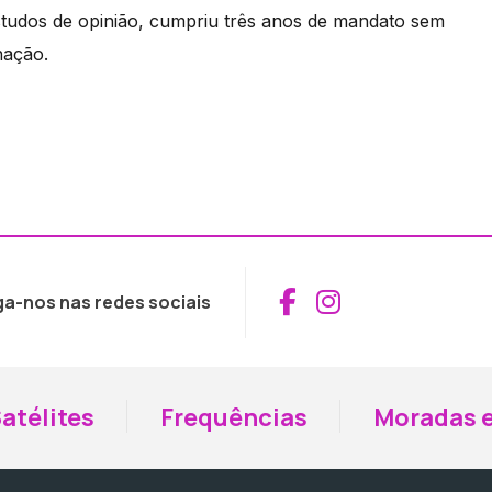
estudos de opinião, cumpriu três anos de mandato sem
nação.
Aceder ao Fac
Aceder ao I
ga-nos nas redes sociais
atélites
Frequências
Moradas e