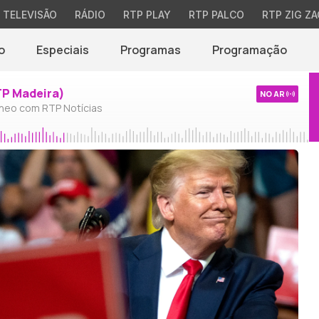
TELEVISÃO
RÁDIO
RTP PLAY
RTP PALCO
RTP ZIG ZA
o
Especiais
Programas
Programação
TP Madeira)
NO AR
neo com RTP Notícias