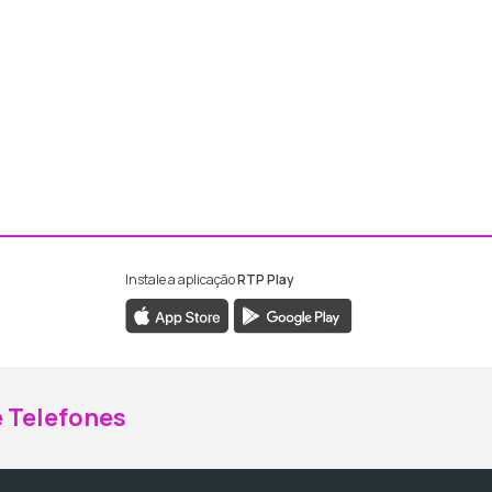
Instale a aplicação
RTP Play
ebook da RTP Madeira
nstagram da RTP Madeira
 Telefones