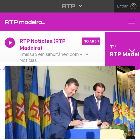
Entrar
RTP Notícias (RTP
NO AR
TV
Madeira)
RTP Madei
Emissão em simultâneo com RTP
Notícias