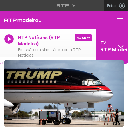
Entrar
RTP Notícias (RTP
NO AR
TV
Madeira)
RTP Madei
Emissão em simultâneo com RTP
Notícias