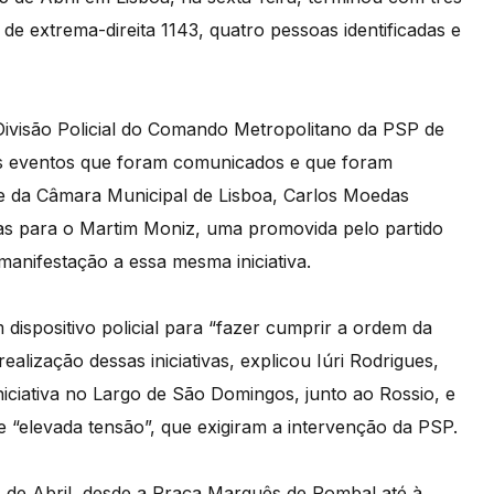
 de extrema-direita 1143, quatro pessoas identificadas e
Divisão Policial do Comando Metropolitano da PSP de
dois eventos que foram comunicados e que foram
te da Câmara Municipal de Lisboa, Carlos Moedas
as para o Martim Moniz, uma promovida pelo partido
manifestação a essa mesma iniciativa.
 dispositivo policial para “fazer cumprir a ordem da
ealização dessas iniciativas, explicou Iúri Rodrigues,
iniciativa no Largo de São Domingos, junto ao Rossio, e
e “elevada tensão”, que exigiram a intervenção da PSP.
5 de Abril, desde a Praça Marquês de Pombal até à