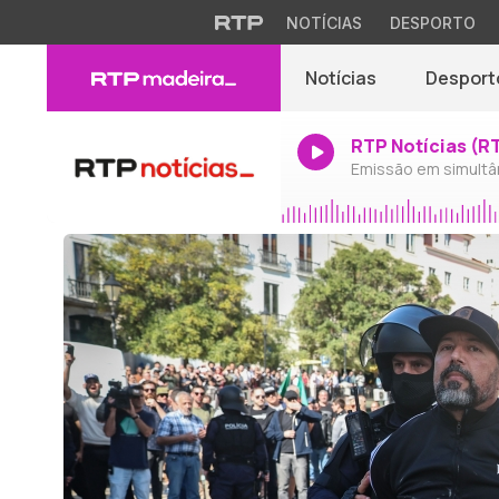
NOTÍCIAS
DESPORTO
Notícias
Desport
RTP Notícias (R
Emissão em simultâ