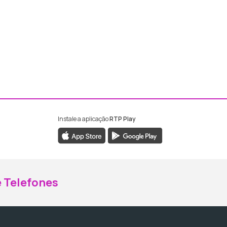
Instale a aplicação
RTP Play
ebook da RTP Madeira
nstagram da RTP Madeira
 Telefones