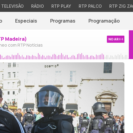
TELEVISÃO
RÁDIO
RTP PLAY
RTP PALCO
RTP ZIG ZA
o
Especiais
Programas
Programação
TP Madeira)
NO AR
neo com RTP Notícias