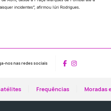
squer incidentes”, afirmou Iúri Rodrigues.
Aceder ao Fac
Aceder ao I
ga-nos nas redes sociais
atélites
Frequências
Moradas e