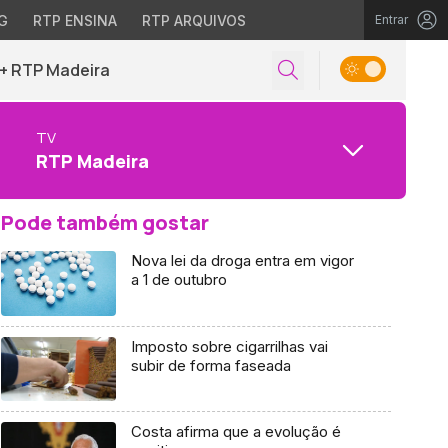
G
RTP ENSINA
RTP ARQUIVOS
Entrar
+ RTP Madeira
TV
RTP Madeira
Pode também gostar
Nova lei da droga entra em vigor
a 1 de outubro
Imposto sobre cigarrilhas vai
subir de forma faseada
Costa afirma que a evolução é