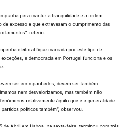
e impunha para manter a tranquilidade e a ordem
o de excesso e que extravasam o cumprimento das
ortamentos”, referiu.
mpanha eleitoral fique marcada por este tipo de
 exceções, a democracia em Portugal funciona e os
e.
devem ser acompanhados, devem ser também
stimamos nem desvalorizamos, mas também não
enómenos relativamente àquilo que é a generalidade
 partidos políticos também”, observou.
 de Abril em Lisboa, na sexta-feira, terminou com três