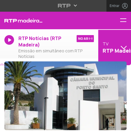
Entrar
RTP Notícias (RTP
NO AR
TV
Madeira)
RTP Madei
Emissão em simultâneo com RTP
Notícias