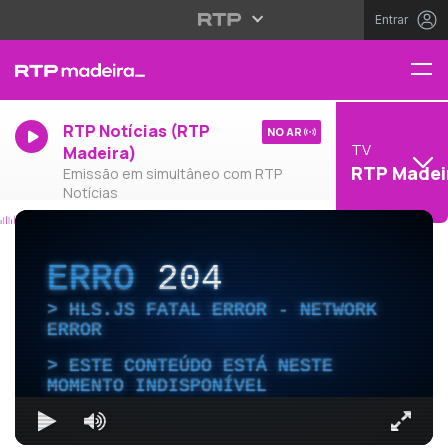
Entrar
RTP Notícias (RTP
NO AR
TV
Madeira)
RTP Madei
Emissão em simultâneo com RTP
Notícias
ERRO
204
HLS.JS FATAL ERROR - NETWORK
ERROR
ESTE CONTEÚDO ESTÁ NESTE
MOMENTO INDISPONÍVEL