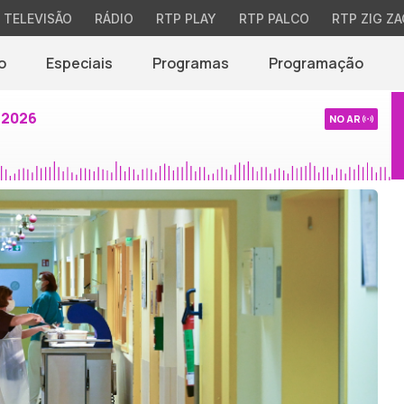
TELEVISÃO
RÁDIO
RTP PLAY
RTP PALCO
RTP ZIG ZA
o
Especiais
Programas
Programação
 2026
NO AR