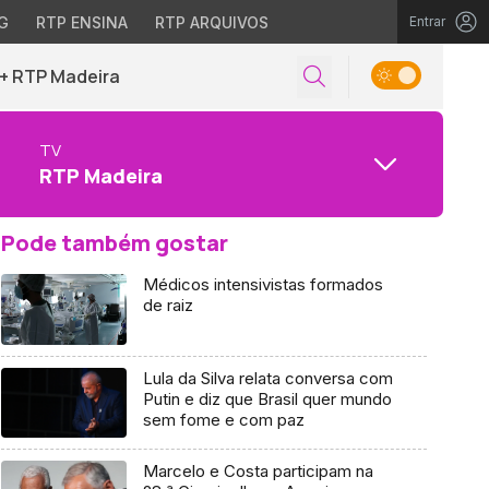
G
RTP ENSINA
RTP ARQUIVOS
Entrar
+ RTP Madeira
TV
RTP Madeira
Pode também gostar
Médicos intensivistas formados
de raiz
Lula da Silva relata conversa com
Putin e diz que Brasil quer mundo
sem fome e com paz
Marcelo e Costa participam na