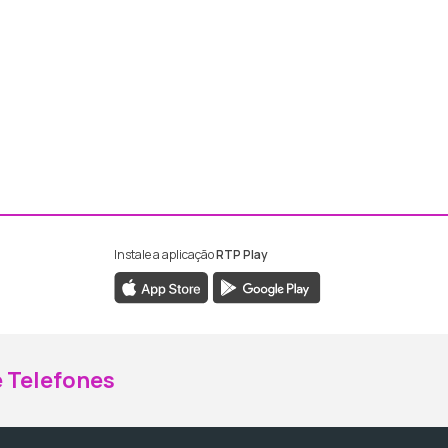
Instale a aplicação
RTP Play
ebook da RTP Madeira
nstagram da RTP Madeira
 Telefones