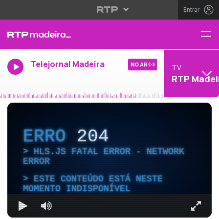
Entrar
Telejornal Madeira
NO AR
TV
RTP Madei
ERRO
204
HLS.JS FATAL ERROR - NETWORK
ERROR
ESTE CONTEÚDO ESTÁ NESTE
MOMENTO INDISPONÍVEL