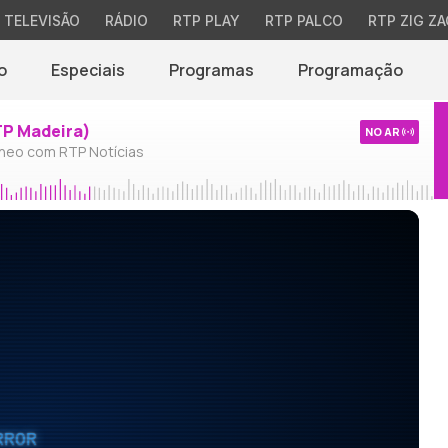
TELEVISÃO
RÁDIO
RTP PLAY
RTP PALCO
RTP ZIG ZA
o
Especiais
Programas
Programação
TP Madeira)
NO AR
neo com RTP Notícias
RROR