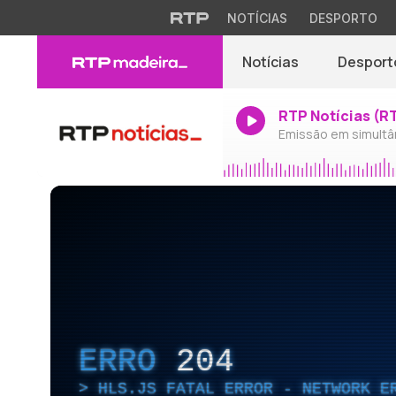
NOTÍCIAS
DESPORTO
Notícias
Desport
RTP Notícias (R
Emissão em simultâ
ERRO
204
HLS.JS FATAL ERROR - NETWORK E