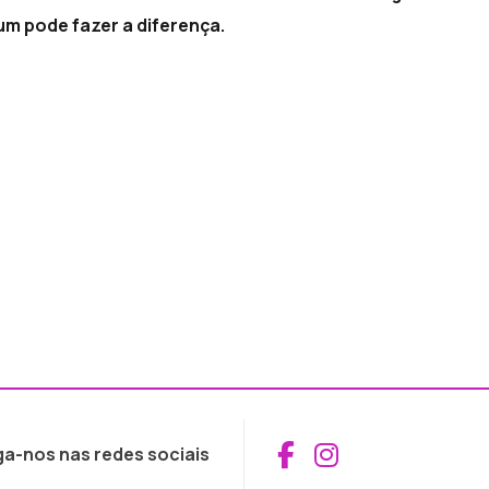
m pode fazer a diferença.
Aceder ao Fac
Aceder ao I
ga-nos nas redes sociais