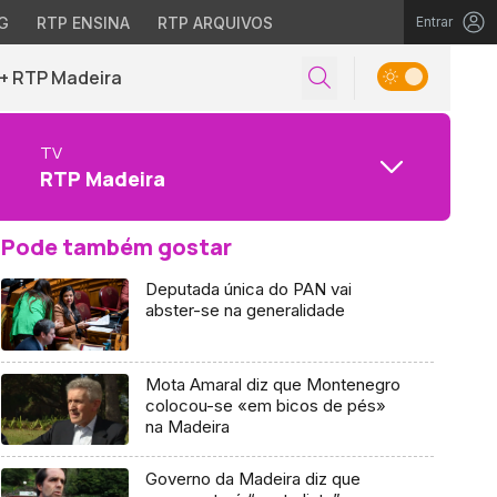
G
RTP ENSINA
RTP ARQUIVOS
Entrar
+ RTP Madeira
TV
RTP Madeira
Pode também gostar
Deputada única do PAN vai
abster-se na generalidade
Mota Amaral diz que Montenegro
colocou-se «em bicos de pés»
na Madeira
Governo da Madeira diz que