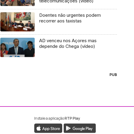
telecomunicações (vídeo)
Doentes não urgentes podem
recorrer aos taxistas
AD venceu nos Açores mas
depende do Chega (vídeo)
PUB
Instale a aplicação
RTP Play
ebook da RTP Madeira
nstagram da RTP Madeira