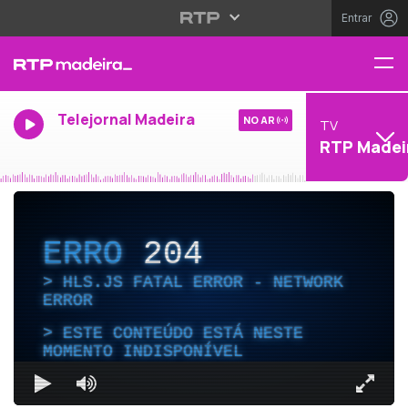
Entrar
Telejornal Madeira
NO AR
TV
RTP Madei
ERRO
204
HLS.JS FATAL ERROR - NETWORK
ERROR
ESTE CONTEÚDO ESTÁ NESTE
MOMENTO INDISPONÍVEL