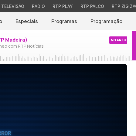
TELEVISÃO
RÁDIO
RTP PLAY
RTP PALCO
RTP ZIG ZA
o
Especiais
Programas
Programação
TP Madeira)
NO AR
neo com RTP Notícias
RROR