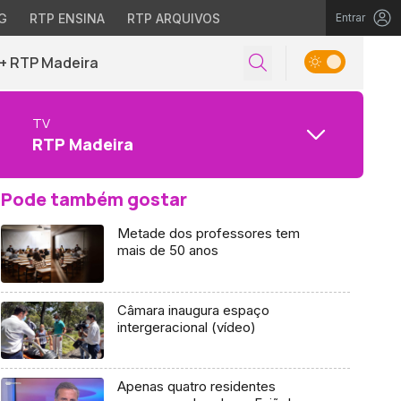
G
RTP ENSINA
RTP ARQUIVOS
Entrar
+ RTP Madeira
TV
RTP Madeira
Pode também gostar
Metade dos professores tem
mais de 50 anos
Câmara inaugura espaço
intergeracional (vídeo)
Apenas quatro residentes