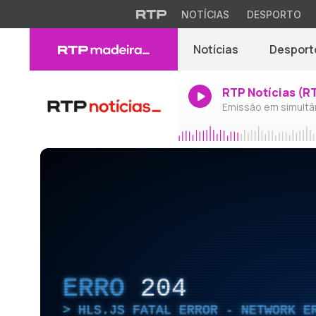
NOTÍCIAS
DESPORTO
Notícias
Desport
RTP Notícias (R
Emissão em simultâ
ERRO
204
HLS.JS FATAL ERROR - NETWORK E