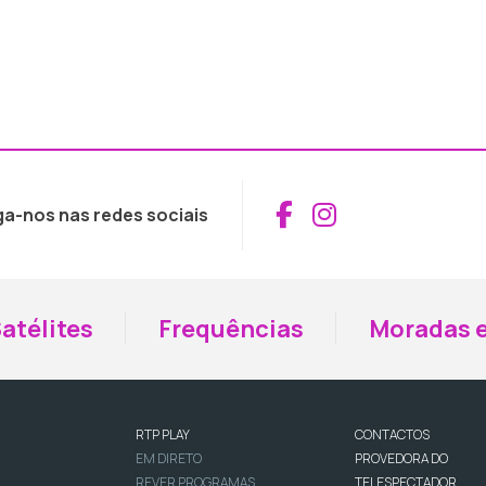
Aceder ao Fac
Aceder ao I
ga-nos nas redes sociais
atélites
Frequências
Moradas e
RTP PLAY
CONTACTOS
EM DIRETO
PROVEDORA DO
REVER PROGRAMAS
TELESPECTADOR