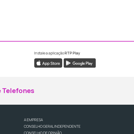
Instale a aplicação
RTP Play
ebook da RTP Madeira
nstagram da RTP Madeira
 Telefones
A EMPRESA
CONSELHO GERAL INDEPENDENTE
CONSELHO DE OPINIÃO