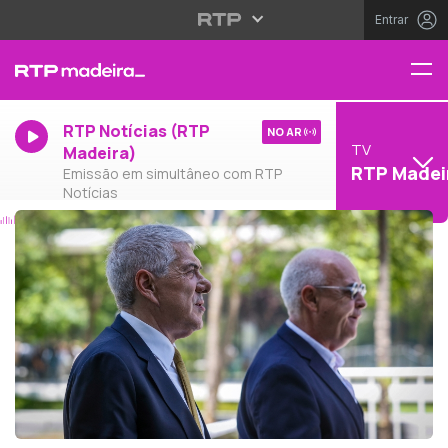
Entrar
RTP Notícias (RTP
NO AR
TV
Madeira)
RTP Madei
Emissão em simultâneo com RTP
Notícias