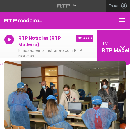
Entrar
RTP Notícias (RTP
NO AR
TV
Madeira)
RTP Madei
Emissão em simultâneo com RTP
Notícias