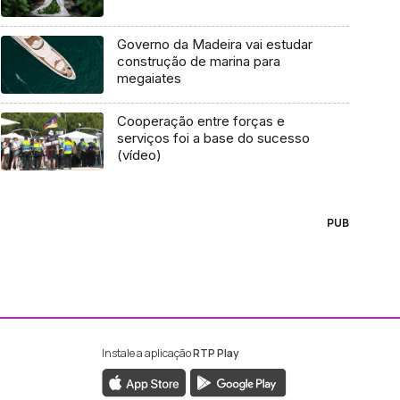
Governo da Madeira vai estudar
construção de marina para
megaiates
Cooperação entre forças e
serviços foi a base do sucesso
(vídeo)
PUB
Instale a aplicação
RTP Play
ebook da RTP Madeira
nstagram da RTP Madeira