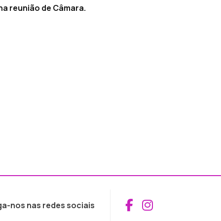
 na reunião de Câmara.
Aceder ao Fac
Aceder ao I
ga-nos nas redes sociais