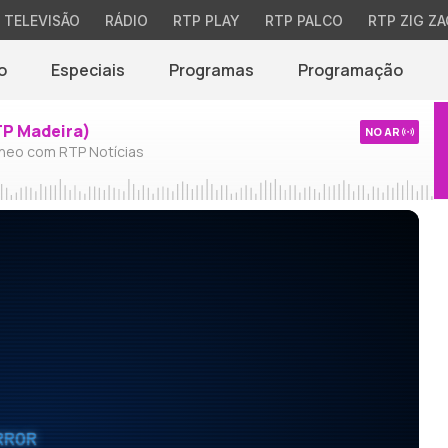
TELEVISÃO
RÁDIO
RTP PLAY
RTP PALCO
RTP ZIG ZA
o
Especiais
Programas
Programação
TP Madeira)
NO AR
neo com RTP Notícias
RROR