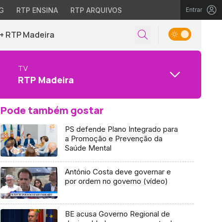
G
RTP ENSINA
RTP ARQUIVOS
Entrar
+ RTP Madeira
TV
RTP Madeira
Pode também gostar
PS defende Plano Integrado para
a Promoção e Prevenção da
Saúde Mental
António Costa deve governar e
por ordem no governo (vídeo)
BE acusa Governo Regional de