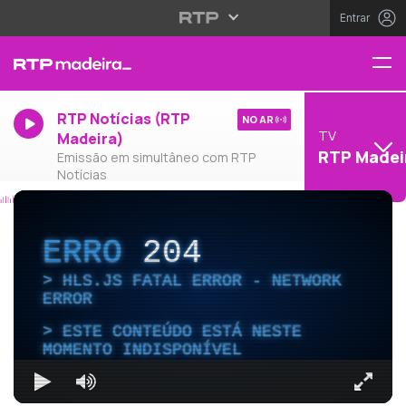
Entrar
RTP Notícias (RTP
NO AR
TV
Madeira)
RTP Madei
Emissão em simultâneo com RTP
Notícias
ERRO
204
HLS.JS FATAL ERROR - NETWORK
ERROR
ESTE CONTEÚDO ESTÁ NESTE
MOMENTO INDISPONÍVEL