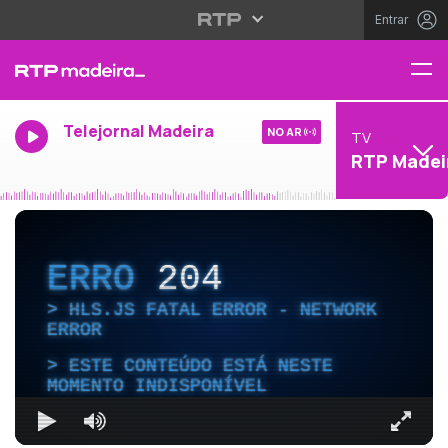
Entrar
Telejornal Madeira
NO AR
TV
RTP Madei
ERRO
204
HLS.JS FATAL ERROR - NETWORK
ERROR
ESTE CONTEÚDO ESTÁ NESTE
MOMENTO INDISPONÍVEL