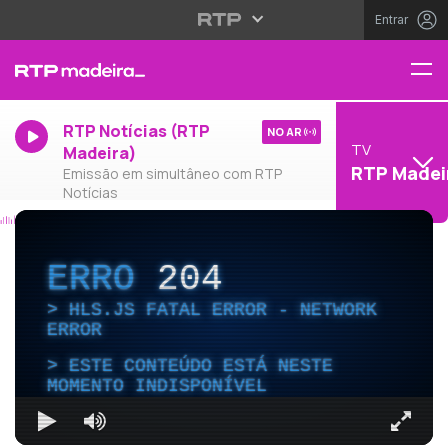
Entrar
RTP Notícias (RTP
NO AR
TV
Madeira)
RTP Madei
Emissão em simultâneo com RTP
Notícias
ERRO
204
HLS.JS FATAL ERROR - NETWORK
ERROR
ESTE CONTEÚDO ESTÁ NESTE
MOMENTO INDISPONÍVEL