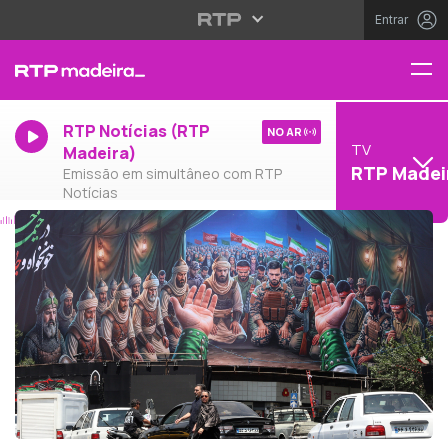
Entrar
RTP Notícias (RTP
NO AR
TV
Madeira)
RTP Madei
Emissão em simultâneo com RTP
Notícias