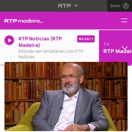
Entrar
RTP Notícias (RTP
NO AR
TV
Madeira)
RTP Madei
Emissão em simultâneo com RTP
Notícias