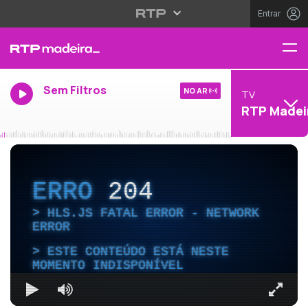
Entrar
Sem Filtros
NO AR
TV
RTP Madei
ERRO
204
HLS.JS FATAL ERROR - NETWORK
ERROR
ESTE CONTEÚDO ESTÁ NESTE
MOMENTO INDISPONÍVEL