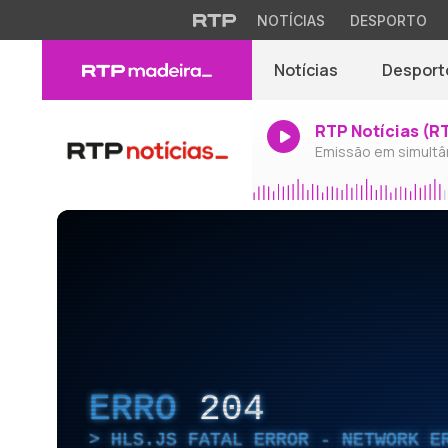
NOTÍCIAS
DESPORTO
Notícias
Desport
RTP Notícias (R
Emissão em simultâ
ERRO
204
HLS.JS FATAL ERROR - NETWORK E