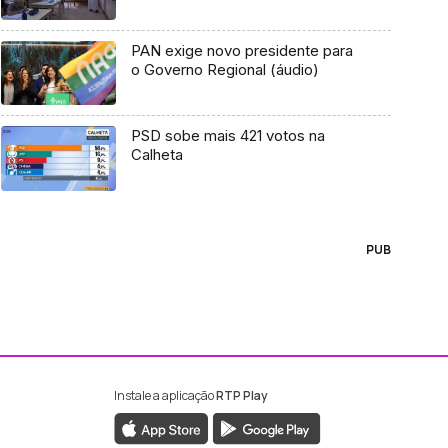
PAN exige novo presidente para
o Governo Regional (áudio)
PSD sobe mais 421 votos na
Calheta
PUB
Instale a aplicação
RTP Play
ebook da RTP Madeira
nstagram da RTP Madeira