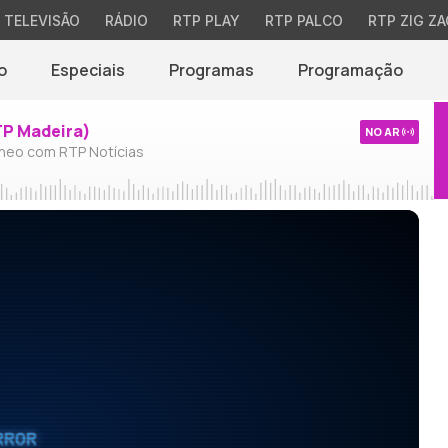
TELEVISÃO
RÁDIO
RTP PLAY
RTP PALCO
RTP ZIG ZA
o
Especiais
Programas
Programação
TP Madeira)
NO AR
neo com RTP Notícias
RROR