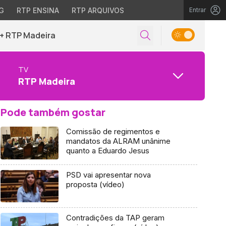
G
RTP ENSINA
RTP ARQUIVOS
Entrar
+ RTP Madeira
TV
RTP Madeira
Pode também gostar
Comissão de regimentos e
mandatos da ALRAM unânime
quanto a Eduardo Jesus
PSD vai apresentar nova
proposta (vídeo)
Contradições da TAP geram