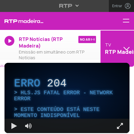
Entrar
RTP Notícias (RTP
NO AR
TV
Madeira)
RTP Madei
Emissão em simultâneo com RTP
Notícias
ERRO
204
HLS.JS FATAL ERROR - NETWORK
ERROR
ESTE CONTEÚDO ESTÁ NESTE
MOMENTO INDISPONÍVEL