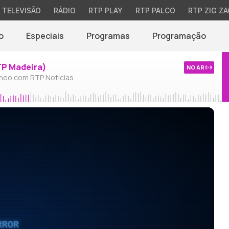
TELEVISÃO
RÁDIO
RTP PLAY
RTP PALCO
RTP ZIG ZA
o
Especiais
Programas
Programação
TP Madeira)
NO AR
neo com RTP Notícias
RROR