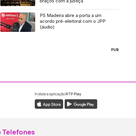
braços com a justiça
PS Madeira abre a porta a um
acordo pré-eleitoral com o JPP
(áudio)
PUB
Instale a aplicação
RTP Play
ebook da RTP Madeira
nstagram da RTP Madeira
 Telefones