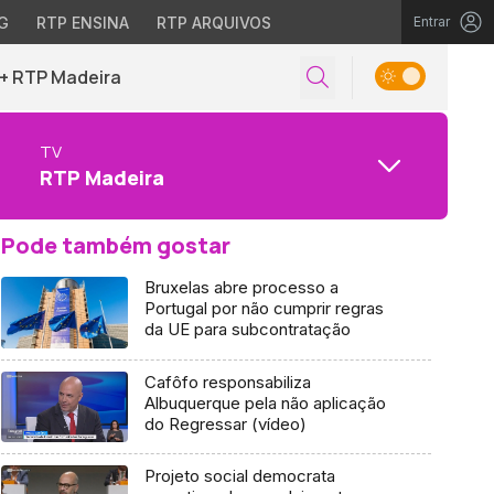
G
RTP ENSINA
RTP ARQUIVOS
Entrar
+ RTP Madeira
TV
RTP Madeira
Pode também gostar
Bruxelas abre processo a
Portugal por não cumprir regras
da UE para subcontratação
Cafôfo responsabiliza
Albuquerque pela não aplicação
do Regressar (vídeo)
Projeto social democrata