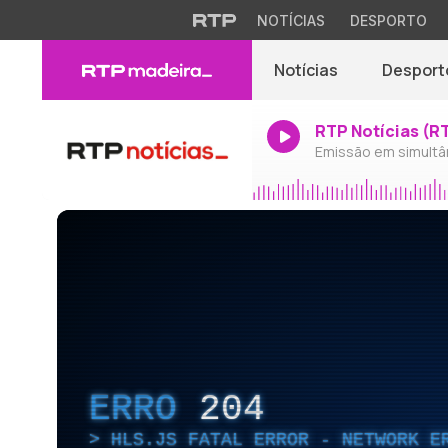
NOTÍCIAS
DESPORTO
Notícias
Desport
RTP Notícias (R
Emissão em simultâ
ERRO
204
HLS.JS FATAL ERROR - NETWORK E