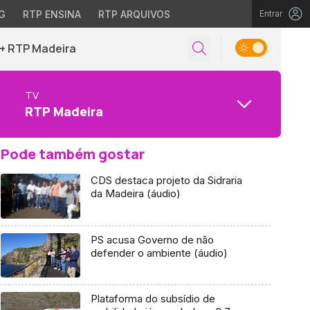
G
RTP ENSINA
RTP ARQUIVOS
Entrar
+ RTP Madeira
TV
RTP Madeira
Pode também gostar
CDS destaca projeto da Sidraria
da Madeira (áudio)
PS acusa Governo de não
defender o ambiente (áudio)
Plataforma do subsídio de