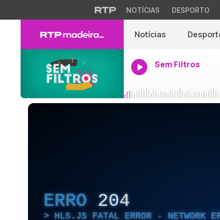
NOTÍCIAS
DESPORTO
Notícias
Desport
Sem Filtros
ERRO
204
HLS.JS FATAL ERROR - NETWORK E