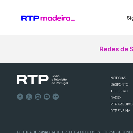
Si
Redes de S
NOTÍCIAS
DESPORTO
TELEVISÃO
RÁDIO
RTP ARQUIVO
RTP ENSINA
POLÍTICA DE PRIVACIDADE
POLÍTICA DE COOKIES
TERMOS E COND
|
|