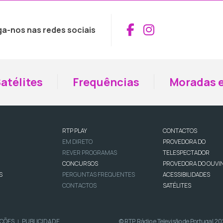
Aceder ao Fac
Aceder ao I
ga-nos nas redes sociais
atélites
Frequências
Moradas e
RTP PLAY
CONTACTOS
EM DIRETO
PROVEDORA DO
REVER PROGRAMAS
TELESPECTADOR
CONCURSOS
PROVEDORA DO OUVI
S
PERGUNTAS FREQUENTES
ACESSIBILIDADES
CONTACTOS
SATÉLITES
IÇÕES
PUBLICIDADE
© RTP, Rádio e Televisão de Portugal 2
|