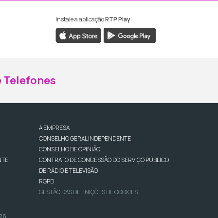
Instale a aplicação
RTP Play
ebook da RTP Madeira
nstagram da RTP Madeira
 Telefones
A EMPRESA
CONSELHO GERAL INDEPENDENTE
CONSELHO DE OPINIÃO
NTE
CONTRATO DE CONCESSÃO DO SERVIÇO PÚBLICO
DE RÁDIO E TELEVISÃO
RGPD
GESTÃO DAS DEFINIÇÕES DE COOKIES
026