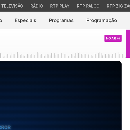
TELEVISÃO
RÁDIO
RTP PLAY
RTP PALCO
RTP ZIG ZA
o
Especiais
Programas
Programação
NO AR
RROR