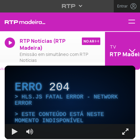
Entrar
RTP Notícias (RTP
NO AR
TV
Madeira)
RTP Madei
Emissão em simultâneo com RTP
Notícias
ERRO
204
HLS.JS FATAL ERROR - NETWORK
ERROR
ESTE CONTEÚDO ESTÁ NESTE
MOMENTO INDISPONÍVEL