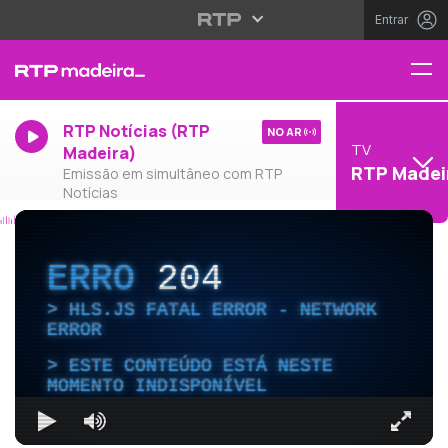
Entrar
RTP Notícias (RTP
NO AR
TV
Madeira)
RTP Madei
Emissão em simultâneo com RTP
Notícias
ERRO
204
HLS.JS FATAL ERROR - NETWORK
ERROR
ESTE CONTEÚDO ESTÁ NESTE
MOMENTO INDISPONÍVEL