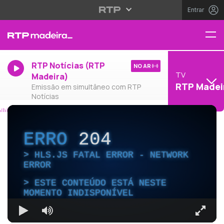
Entrar
RTP Notícias (RTP
NO AR
TV
Madeira)
RTP Madei
Emissão em simultâneo com RTP
Notícias
ERRO
204
HLS.JS FATAL ERROR - NETWORK
ERROR
ESTE CONTEÚDO ESTÁ NESTE
MOMENTO INDISPONÍVEL