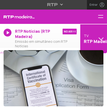
Entrar
RTP Notícias (RTP
NO AR
TV
Madeira)
RTP Madei
Emissão em simultâneo com RTP
Notícias