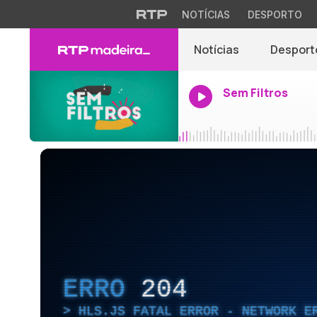
NOTÍCIAS
DESPORTO
Notícias
Desport
Sem Filtros
ERRO
204
HLS.JS FATAL ERROR - NETWORK E