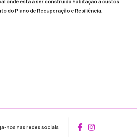
cal onde está a ser construída habitação a custos
to do Plano de Recuperação e Resiliência.
Aceder ao Fac
Aceder ao I
ga-nos nas redes sociais