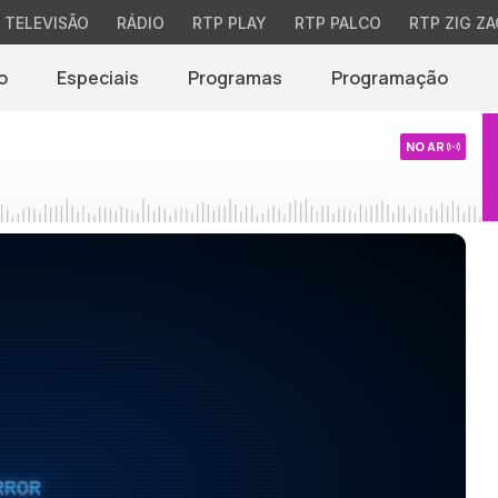
TELEVISÃO
RÁDIO
RTP PLAY
RTP PALCO
RTP ZIG ZA
o
Especiais
Programas
Programação
NO AR
RROR