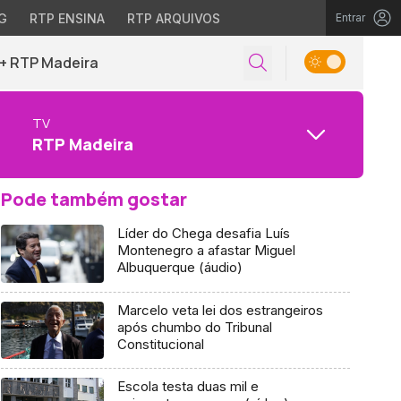
G
RTP ENSINA
RTP ARQUIVOS
Entrar
+ RTP Madeira
TV
RTP Madeira
Pode também gostar
Líder do Chega desafia Luís
Montenegro a afastar Miguel
Albuquerque (áudio)
Marcelo veta lei dos estrangeiros
após chumbo do Tribunal
Constitucional
Escola testa duas mil e