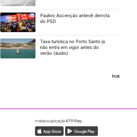
Paulino Ascenção antevê derrota
do PSD
Taxa turística no Porto Santo já
não entra em vigor antes do
verão (áudio)
PUB
Instale a aplicação
RTP Play
ebook da RTP Madeira
nstagram da RTP Madeira