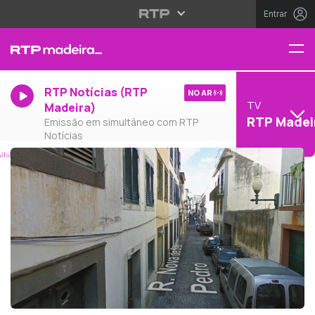
Entrar
RTP Notícias (RTP
NO AR
TV
Madeira)
RTP Madei
Emissão em simultâneo com RTP
Notícias