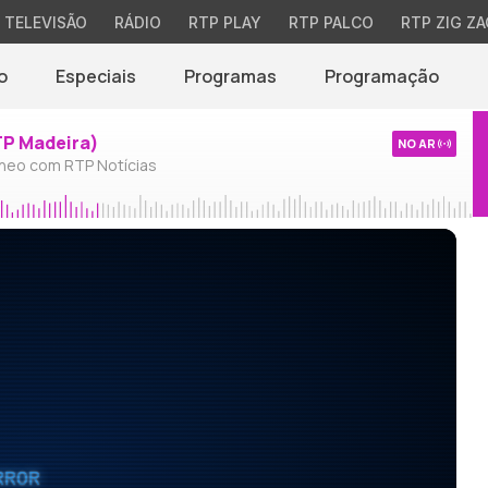
TELEVISÃO
RÁDIO
RTP PLAY
RTP PALCO
RTP ZIG ZA
o
Especiais
Programas
Programação
TP Madeira)
NO AR
neo com RTP Notícias
RROR