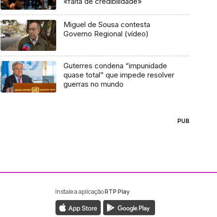
«falta de credibilidade»
Miguel de Sousa contesta
Governo Regional (vídeo)
Guterres condena “impunidade
quase total” que impede resolver
guerras no mundo
PUB
Instale a aplicação
RTP Play
ebook da RTP Madeira
nstagram da RTP Madeira