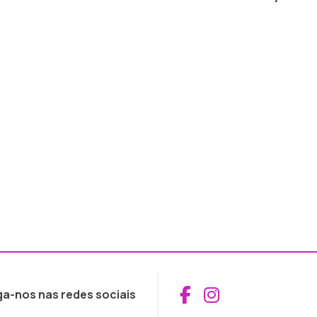
Aceder ao Fac
Aceder ao I
ga-nos nas redes sociais