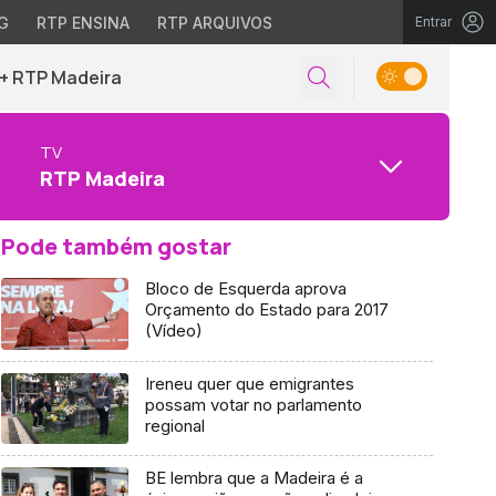
G
RTP ENSINA
RTP ARQUIVOS
Entrar
+ RTP Madeira
TV
RTP Madeira
Pode também gostar
Bloco de Esquerda aprova
Orçamento do Estado para 2017
(Vídeo)
Ireneu quer que emigrantes
possam votar no parlamento
regional
BE lembra que a Madeira é a