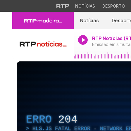
NOTÍCIAS
DESPORTO
Notícias
Desport
RTP Notícias (R
Emissão em simultâ
ERRO
204
HLS.JS FATAL ERROR - NETWORK E