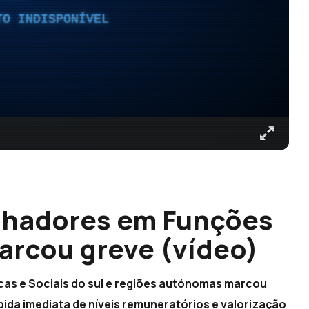
TO INDISPONÍVEL
alhadores em Funções
marcou greve (vídeo)
cas e Sociais do sul e regiões autónomas marcou
ubida imediata de níveis remuneratórios e valorização