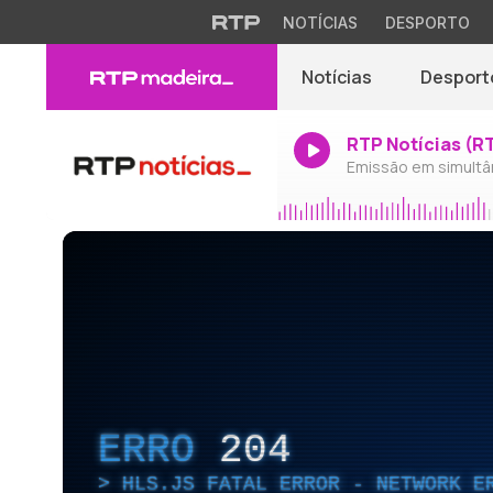
NOTÍCIAS
DESPORTO
Notícias
Desport
RTP Notícias (R
Emissão em simultâ
ERRO
204
HLS.JS FATAL ERROR - NETWORK E