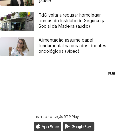
(áudio)
TdC volta a recusar homologar
contas do Instituto de Segurança
Social da Madeira (áudio)
Alimentação assume papel
fundamental na cura dos doentes
oncológicos (vídeo)
PUB
Instale a aplicação
RTP Play
ebook da RTP Madeira
nstagram da RTP Madeira