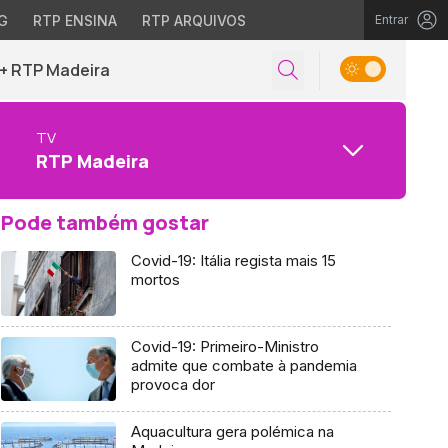
G
RTP ENSINA
RTP ARQUIVOS
Entrar
+ RTP Madeira
TV
RTP Madeira
Pode também gostar
Covid-19: Itália regista mais 15
mortos
Covid-19: Primeiro-Ministro
admite que combate à pandemia
provoca dor
Aquacultura gera polémica na