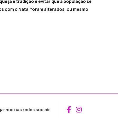
ue já é tradição e evitar que a população se
os com o Natal foram alterados, ou mesmo
Aceder ao Fac
Aceder ao I
ga-nos nas redes sociais