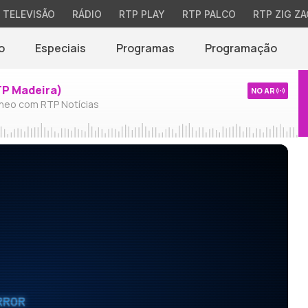
TELEVISÃO
RÁDIO
RTP PLAY
RTP PALCO
RTP ZIG ZA
o
Especiais
Programas
Programação
TP Madeira)
NO AR
neo com RTP Notícias
RROR