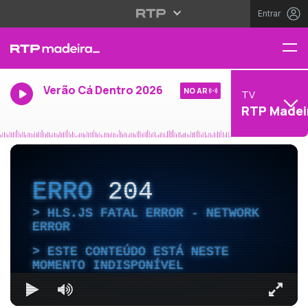
Entrar
Verão Cá Dentro 2026
NO AR
TV
RTP Madei
ERRO
204
HLS.JS FATAL ERROR - NETWORK
ERROR
ESTE CONTEÚDO ESTÁ NESTE
MOMENTO INDISPONÍVEL