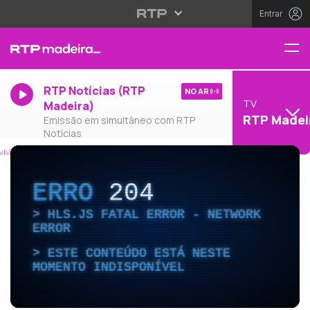
Entrar
RTP Notícias (RTP
NO AR
TV
Madeira)
RTP Madei
Emissão em simultâneo com RTP
Notícias
ERRO
204
HLS.JS FATAL ERROR - NETWORK
ERROR
ESTE CONTEÚDO ESTÁ NESTE
MOMENTO INDISPONÍVEL