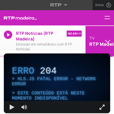
Entrar
RTP Notícias (RTP
NO AR
TV
Madeira)
RTP Madei
Emissão em simultâneo com RTP
Notícias
ERRO
204
HLS.JS FATAL ERROR - NETWORK
ERROR
ESTE CONTEÚDO ESTÁ NESTE
MOMENTO INDISPONÍVEL