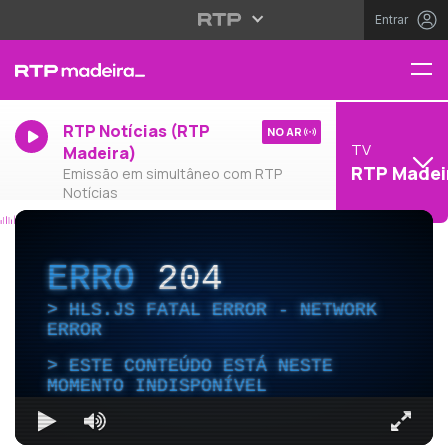
Entrar
RTP Notícias (RTP
NO AR
TV
Madeira)
RTP Madei
Emissão em simultâneo com RTP
Notícias
ERRO
204
HLS.JS FATAL ERROR - NETWORK
ERROR
ESTE CONTEÚDO ESTÁ NESTE
MOMENTO INDISPONÍVEL