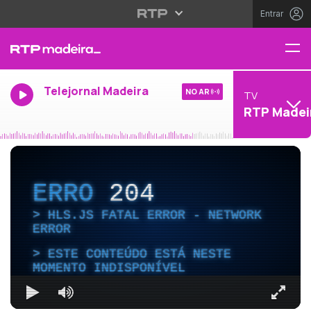
Entrar
Telejornal Madeira
NO AR
TV
RTP Madei
ERRO
204
HLS.JS FATAL ERROR - NETWORK
ERROR
ESTE CONTEÚDO ESTÁ NESTE
MOMENTO INDISPONÍVEL