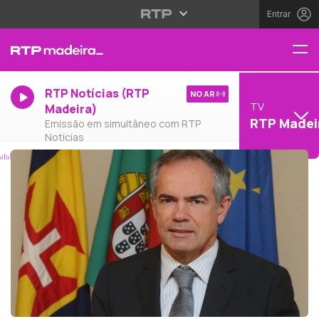
Entrar
RTP Notícias (RTP
NO AR
TV
Madeira)
RTP Madei
Emissão em simultâneo com RTP
Notícias