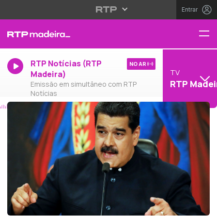
Entrar
RTP Notícias (RTP
NO AR
TV
Madeira)
RTP Madei
Emissão em simultâneo com RTP
Notícias