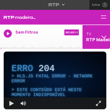
Entrar
Sem Filtros
NO AR
TV
RTP Madei
ERRO
204
HLS.JS FATAL ERROR - NETWORK
ERROR
ESTE CONTEÚDO ESTÁ NESTE
MOMENTO INDISPONÍVEL