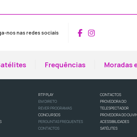
Aceder ao Fac
Aceder ao I
ga-nos nas redes sociais
atélites
Frequências
Moradas e
RTP PLAY
CONTACTOS
EM DIRETO
PROVEDORA DO
REVER PROGRAMAS
TELESPECTADOR
CONCURSOS
PROVEDORA DO OUVI
S
PERGUNTAS FREQUENTES
ACESSIBILIDADES
CONTACTOS
SATÉLITES