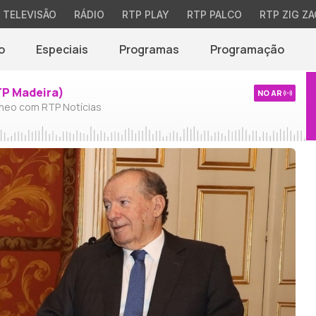
TELEVISÃO
RÁDIO
RTP PLAY
RTP PALCO
RTP ZIG ZA
o
Especiais
Programas
Programação
TP Madeira)
NO AR
neo com RTP Notícias