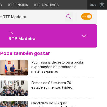
G
RTP ENSINA
RTP ARQUIVOS
Entrar
+ RTP Madeira
TV
RTP Madeira
Pode também gostar
Putin assina decreto para proibir
exportações de produtos e
matérias-primas
Festas da Sé reúnem 70
estabelecimentos (vídeo)
Candidato do PS quer