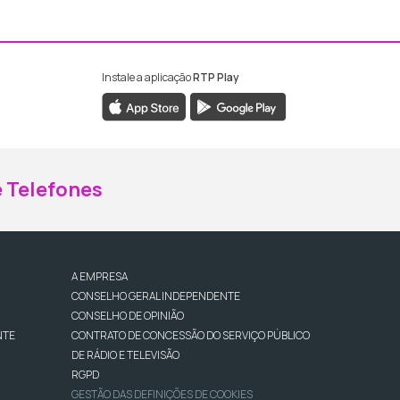
Instale a aplicação
RTP Play
ebook da RTP Madeira
nstagram da RTP Madeira
 Telefones
A EMPRESA
CONSELHO GERAL INDEPENDENTE
CONSELHO DE OPINIÃO
NTE
CONTRATO DE CONCESSÃO DO SERVIÇO PÚBLICO
DE RÁDIO E TELEVISÃO
RGPD
GESTÃO DAS DEFINIÇÕES DE COOKIES