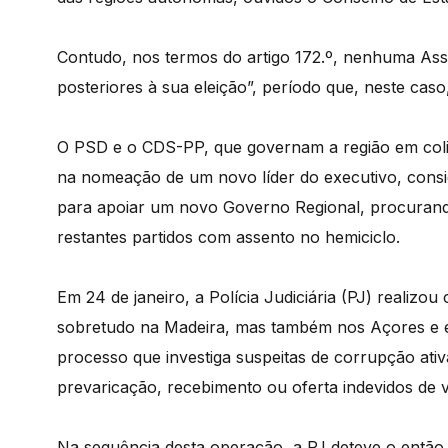
Contudo, nos termos do artigo 172.º, nenhuma Asse
posteriores à sua eleição”, período que, neste cas
O PSD e o CDS-PP, que governam a região em coli
na nomeação de um novo líder do executivo, consid
para apoiar um novo Governo Regional, procurando 
restantes partidos com assento no hemiciclo.
Em 24 de janeiro, a Polícia Judiciária (PJ) realizou 
sobretudo na Madeira, mas também nos Açores e e
processo que investiga suspeitas de corrupção ati
prevaricação, recebimento ou oferta indevidos de v
Na sequência desta operação, a PJ deteve o então