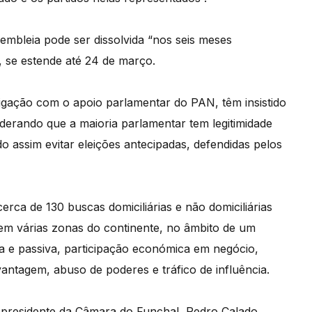
mbleia pode ser dissolvida “nos seis meses
o, se estende até 24 de março.
gação com o apoio parlamentar do PAN, têm insistido
erando que a maioria parlamentar tem legitimidade
assim evitar eleições antecipadas, defendidas pelos
cerca de 130 buscas domiciliárias e não domiciliárias
m várias zonas do continente, no âmbito de um
va e passiva, participação económica em negócio,
antagem, abuso de poderes e tráfico de influência.
 presidente da Câmara do Funchal, Pedro Calado